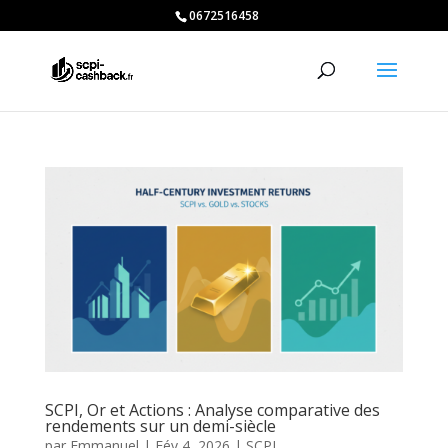
0672516458
SCPI, Or et Actions : Analyse comparative des
rendements sur un demi-siècle
par
Emmanuel
|
Fév 4, 2026
|
SCPI