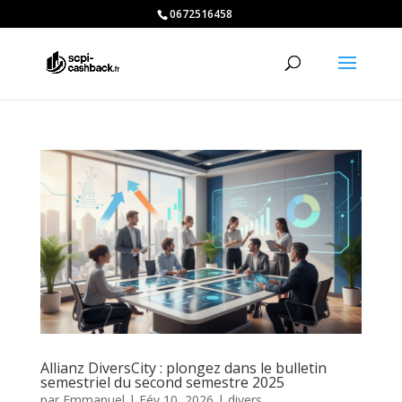
0672516458
Allianz DiversCity : plongez dans le bulletin
semestriel du second semestre 2025
par
Emmanuel
|
Fév 10, 2026
|
divers