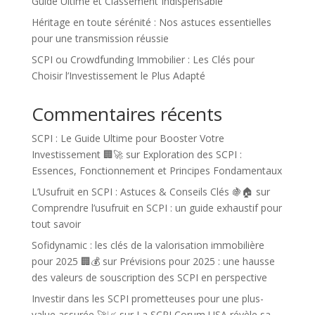
Guide Ultime et Classement Indispensable
Héritage en toute sérénité : Nos astuces essentielles
pour une transmission réussie
SCPI ou Crowdfunding Immobilier : Les Clés pour
Choisir l’Investissement le Plus Adapté
Commentaires récents
SCPI : Le Guide Ultime pour Booster Votre
Investissement 🏢🚀
sur
Exploration des SCPI :
Essences, Fonctionnement et Principes Fondamentaux
L’Usufruit en SCPI : Astuces & Conseils Clés 🍇🏠
sur
Comprendre l’usufruit en SCPI : un guide exhaustif pour
tout savoir
Sofidynamic : les clés de la valorisation immobilière
pour 2025 🏢💰
sur
Prévisions pour 2025 : une hausse
des valeurs de souscription des SCPI en perspective
Investir dans les SCPI prometteuses pour une plus-
value assurée 🚀📈
sur
La SCPI Corum USA révèle sa