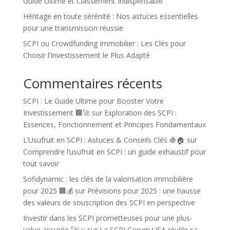
Guide Ultime et Classement Indispensable
Héritage en toute sérénité : Nos astuces essentielles
pour une transmission réussie
SCPI ou Crowdfunding Immobilier : Les Clés pour
Choisir l’Investissement le Plus Adapté
Commentaires récents
SCPI : Le Guide Ultime pour Booster Votre
Investissement 🏢🚀
sur
Exploration des SCPI :
Essences, Fonctionnement et Principes Fondamentaux
L’Usufruit en SCPI : Astuces & Conseils Clés 🍇🏠
sur
Comprendre l’usufruit en SCPI : un guide exhaustif pour
tout savoir
Sofidynamic : les clés de la valorisation immobilière
pour 2025 🏢💰
sur
Prévisions pour 2025 : une hausse
des valeurs de souscription des SCPI en perspective
Investir dans les SCPI prometteuses pour une plus-
value assurée 🚀📈
sur
La SCPI Corum USA révèle sa