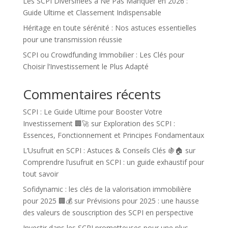
Les SCPI Diversifiées à Ne Pas Manquer en 2026 :
Guide Ultime et Classement Indispensable
Héritage en toute sérénité : Nos astuces essentielles
pour une transmission réussie
SCPI ou Crowdfunding Immobilier : Les Clés pour
Choisir l’Investissement le Plus Adapté
Commentaires récents
SCPI : Le Guide Ultime pour Booster Votre
Investissement 🏢🚀
sur
Exploration des SCPI :
Essences, Fonctionnement et Principes Fondamentaux
L’Usufruit en SCPI : Astuces & Conseils Clés 🍇🏠
sur
Comprendre l’usufruit en SCPI : un guide exhaustif pour
tout savoir
Sofidynamic : les clés de la valorisation immobilière
pour 2025 🏢💰
sur
Prévisions pour 2025 : une hausse
des valeurs de souscription des SCPI en perspective
Investir dans les SCPI prometteuses pour une plus-