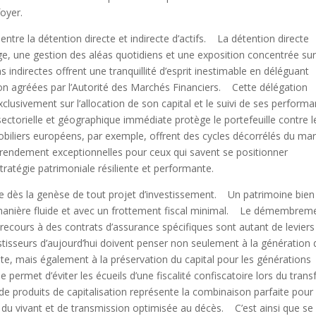
foyer.
e entre la détention directe et indirecte d’actifs. La détention directe
e, une gestion des aléas quotidiens et une exposition concentrée su
s indirectes offrent une tranquillité d’esprit inestimable en déléguant
ion agréées par l’Autorité des Marchés Financiers. Cette délégation
xclusivement sur l’allocation de son capital et le suivi de ses perform
sectorielle et géographique immédiate protège le portefeuille contre l
iers européens, par exemple, offrent des cycles décorrélés du ma
e rendement exceptionnelles pour ceux qui savent se positionner
atégie patrimoniale résiliente et performante.
rée dès la genèse de tout projet d’investissement. Un patrimoine bien
 manière fluide et avec un frottement fiscal minimal. Le démembrem
 le recours à des contrats d’assurance spécifiques sont autant de leviers
tisseurs d’aujourd’hui doivent penser non seulement à la génération 
te, mais également à la préservation du capital pour les générations
permet d’éviter les écueils d’une fiscalité confiscatoire lors du trans
 de produits de capitalisation représente la combinaison parfaite pour
du vivant et de transmission optimisée au décès. C’est ainsi que se