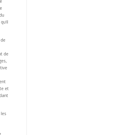
ne
ce
 du
qu’il
 de
nt de
ges,
tive
ment
te et
ndant
 les
ent.