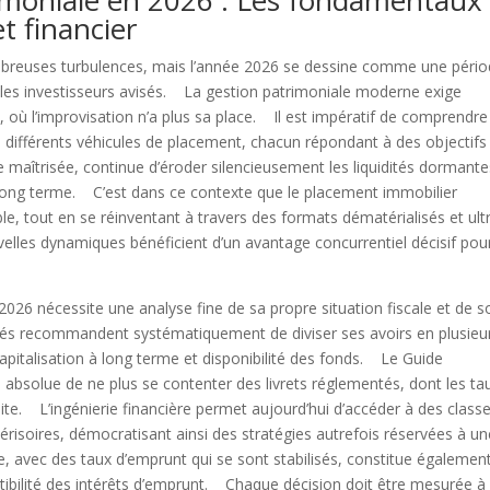
rimoniale en 2026 : Les fondamentaux
t financier
mbreuses turbulences, mais l’année 2026 se dessine comme une péri
r les investisseurs avisés. La gestion patrimoniale moderne exige
 où l’improvisation n’a plus sa place. Il est impératif de comprendr
re différents véhicules de placement, chacun répondant à des objectifs
e maîtrisée, continue d’éroder silencieusement les liquidités dormante
 long terme. C’est dans ce contexte que le placement immobilier
le, tout en se réinventant à travers des formats dématérialisés et ult
elles dynamiques bénéficient d’un avantage concurrentiel décisif pour
2026 nécessite une analyse fine de sa propre situation fiscale et de s
sés recommandent systématiquement de diviser ses avoirs en plusieu
apitalisation à long terme et disponibilité des fonds. Le Guide
 absolue de ne plus se contenter des livrets réglementés, dont les ta
uite. L’ingénierie financière permet aujourd’hui d’accéder à des class
 dérisoires, démocratisant ainsi des stratégies autrefois réservées à u
tte, avec des taux d’emprunt qui se sont stabilisés, constitue égalemen
ctibilité des intérêts d’emprunt. Chaque décision doit être mesurée à