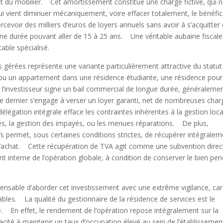
et du mobilier. Cet amortissement constitue une charge fictive, qui 
 qui vient diminuer mécaniquement, voire effacer totalement, le bénéfi
rcevoir des milliers d’euros de loyers annuels sans avoir à s’acquitter
 durée pouvant aller de 15 à 25 ans. Une véritable aubaine fiscale 
able spécialisé.
 gérées représente une variante particulièrement attractive du statut
u un appartement dans une résidence étudiante, une résidence pour
, l’investisseur signe un bail commercial de longue durée, généraleme
e dernier s’engage à verser un loyer garanti, net de nombreuses char
égation intégrale efface les contraintes inhérentes à la gestion loca
aires, la gestion des impayés, ou les menues réparations. De plus,
ufs permet, sous certaines conditions strictes, de récupérer intégrale
ix d’achat. Cette récupération de TVA agit comme une subvention direc
 interne de l’opération globale, à condition de conserver le bien pe
pensable d’aborder cet investissement avec une extrême vigilance, car
les. La qualité du gestionnaire de la résidence de services est le
e. En effet, le rendement de l’opération repose intégralement sur la
apacité à maintenir un taux d’occupation élevé au sein de l’établissem