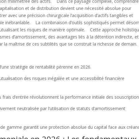
ication millimétrée des actifs. Dans ce paysage complexe, comprendre
pitalisation et de distribution devient une nécessité absolue pour
er avec une précision chirurgicale l’acquisition d’actifs tangibles et
niale inébranlable. La combinaison d’outils sophistiqués permet déso
utualisant les risques de manière optimale. Cette approche holistiq
mes d’amortissement, des avantages liés à la détention indirecte, et
ar la maîtrise de ces subtilités que se construit la richesse de demain.
l d’une stratégie de rentabilité pérenne en 2026.
tualisation des risques inégalée et une accessibilité financière
rais d’entrée révolutionnent la performance initiale des souscription
sivement neutralisée par l’utilisation de statuts d’amortissement
ut de gamme garantit une protection absolue du capital face aux créanc