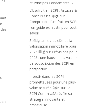
 les
et Principes Fondamentaux
L’Usufruit en SCPI : Astuces &
Conseils Clés 🍇🏠
sur
rmais
Comprendre l’usufruit en SCPI
ue
: un guide exhaustif pour tout
 des
savoir
Sofidynamic : les clés de la
valorisation immobilière pour
2025 🏢💰
sur
Prévisions pour
2025 : une hausse des valeurs
de souscription des SCPI en
perspective
Investir dans les SCPI
s.
prometteuses pour une plus-
value assurée 🚀📈
sur
La
SCPI Corum USA révèle sa
stratégie innovante et
iers.
ambitieuse