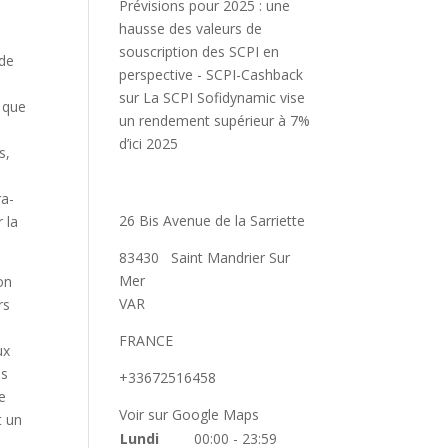
Prévisions pour 2025 : une
hausse des valeurs de
souscription des SCPI en
ode
perspective - SCPI-Cashback
sur
La SCPI Sofidynamic vise
e que
un rendement supérieur à 7%
d’ici 2025
s,
ra-
26 Bis Avenue de la Sarriette
 la
83430
Saint Mandrier Sur
Mer
on
VAR
rs
FRANCE
ux
es
+33672516458
ne
Voir sur Google Maps
t un
Lundi
00:00 - 23:59