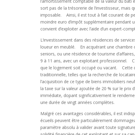
l’amortissement comptable de la valeur du bâti 
sort pas de la trésorerie de l’investisseur, mais
imposable. Ainsi, il est tout à fait courant de pe
moindre euro d’impôt supplémentaire pendant une
convient d’exploiter avec l’aide d’un expert-compt
L’investissement dans des résidences de services
loueur en meublé. En acquérant une chambre o
seniors, ou une résidence de tourisme d’affaires
9 à 11 ans, avec un exploitant professionnel. C
que le logement soit occupé ou vacant. Cette dél
traditionnelle, telles que la recherche de locat
l’acquisition de ce type de biens immobiliers ne
la taxe sur la valeur ajoutée de 20 % sur le pr
immédiate, dopant significativement le rendement
une durée de vingt années complètes.
Malgré ces avantages considérables, il est indis
écueils peuvent être particulièrement dommageab
paramètre absolu à valider avant toute signatur
solidité financière de cet exploitant et sur sa c