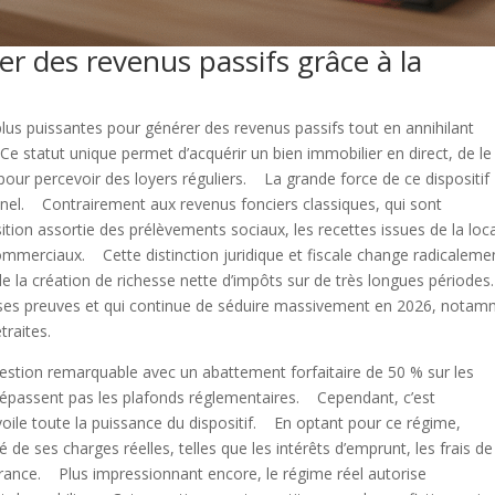
er des revenus passifs grâce à la
lus puissantes pour générer des revenus passifs tout en annihilant
Ce statut unique permet d’acquérir un bien immobilier en direct, de le
r pour percevoir des loyers réguliers. La grande force de ce dispositif
nel. Contrairement aux revenus fonciers classiques, qui sont
tion assortie des prélèvements sociaux, les recettes issues de la loc
ommerciaux. Cette distinction juridique et fiscale change radicalemen
 de la création de richesse nette d’impôts sur de très longues période
t ses preuves et qui continue de séduire massivement en 2026, nota
traites.
gestion remarquable avec un abattement forfaitaire de 50 % sur les
e dépassent pas les plafonds réglementaires. Cependant, c’est
évoile toute la puissance du dispositif. En optant pour ce régime,
lité de ses charges réelles, telles que les intérêts d’emprunt, les frais de
surance. Plus impressionnant encore, le régime réel autorise