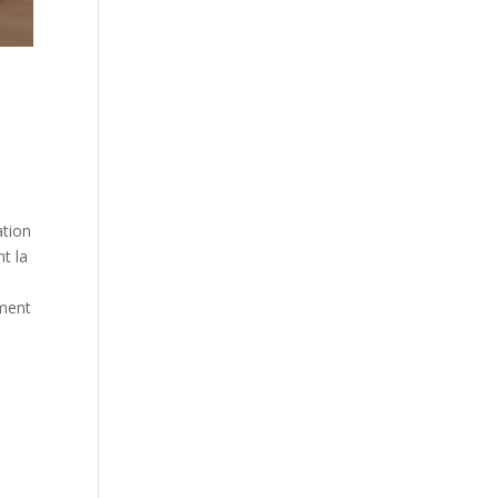
ation
t la
s.
mment