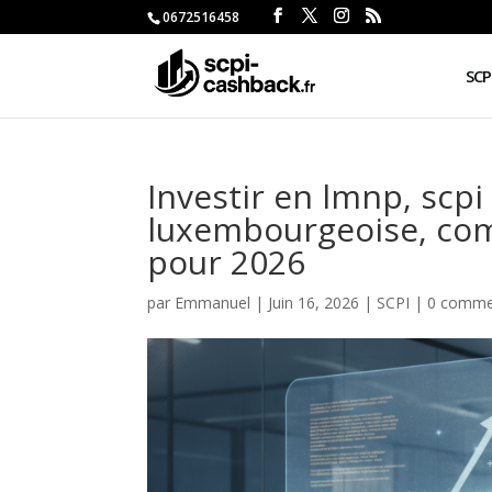
0672516458
SCP
Investir en lmnp, scpi
luxembourgeoise, comp
pour 2026
par
Emmanuel
|
Juin 16, 2026
|
SCPI
|
0 comme