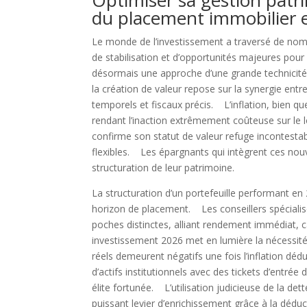
Optimiser sa gestion pat
du placement immobilier e
Le monde de l’investissement a traversé de no
de stabilisation et d’opportunités majeures pou
désormais une approche d’une grande technicité,
la création de valeur repose sur la synergie ent
temporels et fiscaux précis. L’inflation, bien qu
rendant l’inaction extrêmement coûteuse sur le
confirme son statut de valeur refuge incontestab
flexibles. Les épargnants qui intègrent ces nouv
structuration de leur patrimoine.
La structuration d’un portefeuille performant en 
horizon de placement. Les conseillers spéciali
poches distinctes, alliant rendement immédiat, c
investissement 2026 met en lumière la nécessité
réels demeurent négatifs une fois l’inflation déd
d’actifs institutionnels avec des tickets d’entrée
élite fortunée. L’utilisation judicieuse de la de
puissant levier d’enrichissement grâce à la dédu