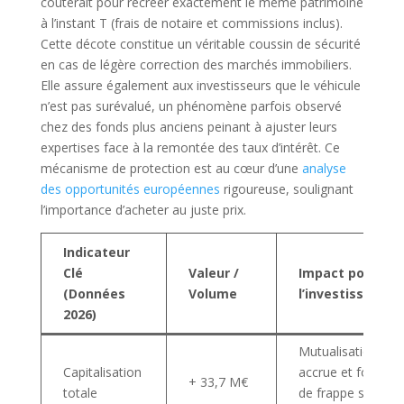
coûterait pour recréer exactement le même patrimoine
à l’instant T (frais de notaire et commissions inclus).
Cette décote constitue un véritable coussin de sécurité
en cas de légère correction des marchés immobiliers.
Elle assure également aux investisseurs que le véhicule
n’est pas surévalué, un phénomène parfois observé
chez des fonds plus anciens peinant à ajuster leurs
expertises face à la remontée des taux d’intérêt. Ce
mécanisme de protection est au cœur d’une
analyse
des opportunités européennes
rigoureuse, soulignant
l’importance d’acheter au juste prix.
Indicateur
Clé
Valeur /
Impact pour
(Données
Volume
l’investisseur
2026)
Mutualisation
Capitalisation
accrue et force
+ 33,7 M€
totale
de frappe sur