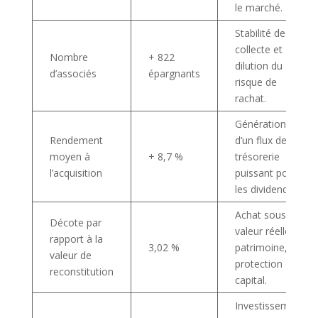
le marché.
Stabilité de la
collecte et
Nombre
+ 822
dilution du
d’associés
épargnants
risque de
rachat.
Génération
Rendement
d’un flux de
moyen à
+ 8,7 %
trésorerie
l’acquisition
puissant pour
les dividendes.
Achat sous la
Décote par
valeur réelle du
rapport à la
3,02 %
patrimoine,
valeur de
protection du
reconstitution
capital.
Investissement