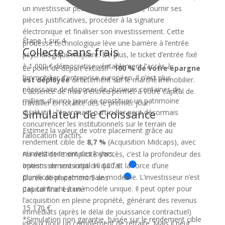
un investisseur peut valider son profil, fournir ses
pièces justificatives, procéder à la signature
électronique et finaliser son investissement. Cette
Étape 1 sur 4
prouesse technologique lève une barrière à l’entrée
Collecte sans frais
psychologique majeure. De plus, le ticket d’entrée fixé
à 1 000 € démocratise véritablement l’accès à
Le point de départ exclusif :
100 % de votre épargne
l’immobilier d’entreprise européen. Il n’est plus
est déployée
directement sur le marché immobilier.
nécessaire de disposer de plusieurs centaines de
L'absence de frais d'entrée permet à votre capital de
milliers d’euros pour se constituer un patrimoine
travailler en totalité dès le premier jour.
Simulateur de Croissance
qualitatif ; l’épargnant particulier peut désormais
concurrencer les institutionnels sur le terrain de
Estimez la valeur de votre placement grâce au
l’allocation d’actifs.
rendement cible de
8,7 %
(Acquisition Midcaps), avec
réinvestissement des loyers.
Au-delà de la simplicité d’accès, c’est la profondeur des
Investissement initial
10 000 €
options de souscription qui fait la force d’une
planification patrimoniale moderne. L’investisseur n’est
Durée de placement
5 ans
pas contraint à un modèle unique. Il peut opter pour
Capital final estimé
l’acquisition en pleine propriété, générant des revenus
15 170 €
immédiats (après le délai de jouissance contractuel)
*Simulation non garantie, basée sur le rendement cible
idéaux pour un complément de retraite. Mais il peut