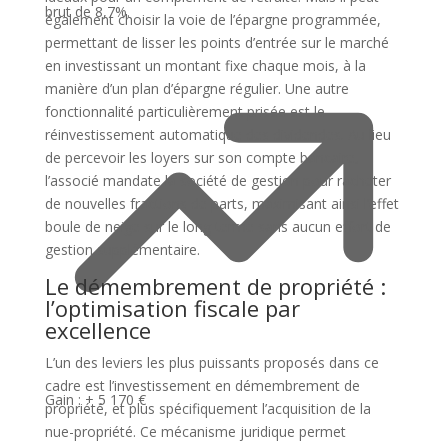
brut de 8,7%.
également choisir la voie de l’épargne programmée,
permettant de lisser les points d’entrée sur le marché
en investissant un montant fixe chaque mois, à la
manière d’un plan d’épargne régulier. Une autre
fonctionnalité particulièrement prisée est le
réinvestissement automatique des dividendes. Au lieu
de percevoir les loyers sur son compte bancaire,
l’associé mandate la société de gestion pour racheter
de nouvelles fractions de parts, maximisant ainsi l’effet
boule de neige sur le long terme sans aucun effort de
gestion supplémentaire.
Le démembrement de propriété :
l’optimisation fiscale par
excellence
L’un des leviers les plus puissants proposés dans ce
cadre est l’investissement en démembrement de
Gain :
+ 5 170 €
propriété, et plus spécifiquement l’acquisition de la
nue-propriété. Ce mécanisme juridique permet