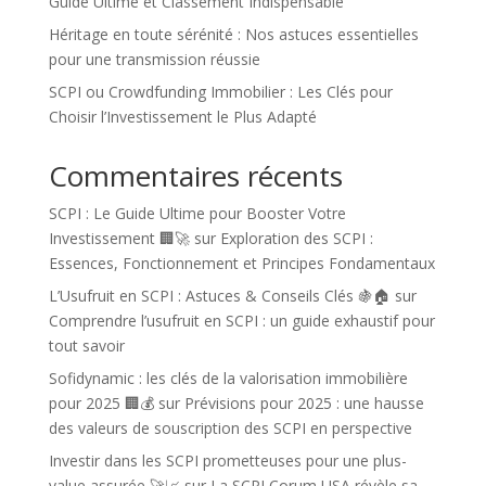
Guide Ultime et Classement Indispensable
Héritage en toute sérénité : Nos astuces essentielles
pour une transmission réussie
SCPI ou Crowdfunding Immobilier : Les Clés pour
Choisir l’Investissement le Plus Adapté
Commentaires récents
SCPI : Le Guide Ultime pour Booster Votre
Investissement 🏢🚀
sur
Exploration des SCPI :
Essences, Fonctionnement et Principes Fondamentaux
L’Usufruit en SCPI : Astuces & Conseils Clés 🍇🏠
sur
Comprendre l’usufruit en SCPI : un guide exhaustif pour
tout savoir
Sofidynamic : les clés de la valorisation immobilière
pour 2025 🏢💰
sur
Prévisions pour 2025 : une hausse
des valeurs de souscription des SCPI en perspective
Investir dans les SCPI prometteuses pour une plus-
value assurée 🚀📈
sur
La SCPI Corum USA révèle sa