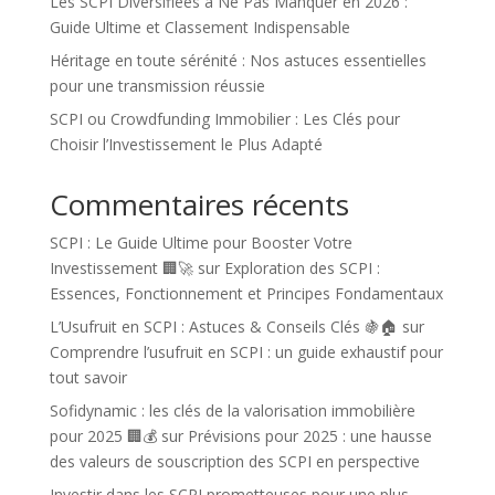
Les SCPI Diversifiées à Ne Pas Manquer en 2026 :
Guide Ultime et Classement Indispensable
Héritage en toute sérénité : Nos astuces essentielles
pour une transmission réussie
SCPI ou Crowdfunding Immobilier : Les Clés pour
Choisir l’Investissement le Plus Adapté
Commentaires récents
SCPI : Le Guide Ultime pour Booster Votre
Investissement 🏢🚀
sur
Exploration des SCPI :
Essences, Fonctionnement et Principes Fondamentaux
L’Usufruit en SCPI : Astuces & Conseils Clés 🍇🏠
sur
Comprendre l’usufruit en SCPI : un guide exhaustif pour
tout savoir
Sofidynamic : les clés de la valorisation immobilière
pour 2025 🏢💰
sur
Prévisions pour 2025 : une hausse
des valeurs de souscription des SCPI en perspective
Investir dans les SCPI prometteuses pour une plus-