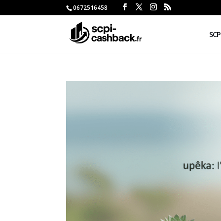
0672516458
SCP