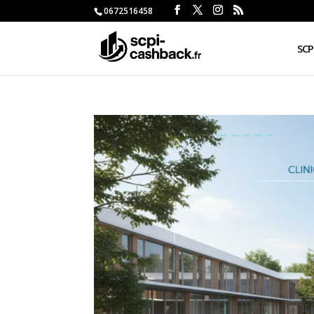
0672516458
SCP