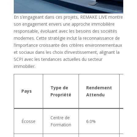
En s’engageant dans ces projets, REMAKE LIVE montre
son engagement envers une approche immobilière
responsable, évoluant avec les besoins des sociétés
modernes. Cette stratégie inclut la reconnaissance de
l’importance croissante des critères environnementaux
et sociaux dans les choix d’investissement, alignant la
SCPI avec les tendances actuelles du secteur
immobilier.
Impa
Type de
Rendement
le
Pays
Propriété
Attendu
Port
📈
Augm
Centre de
Écosse
6.0%
de la
Formation
Diver