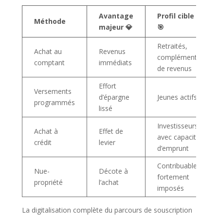
Avantage
Profil cible
Méthode
majeur 💎
🎯
Retraités,
Achat au
Revenus
compléments
comptant
immédiats
de revenus
Effort
Versements
d’épargne
Jeunes actifs
programmés
lissé
Investisseurs
Achat à
Effet de
avec capacité
crédit
levier
d’emprunt
Contribuables
Nue-
Décote à
fortement
propriété
l’achat
imposés
La digitalisation complète du parcours de souscription