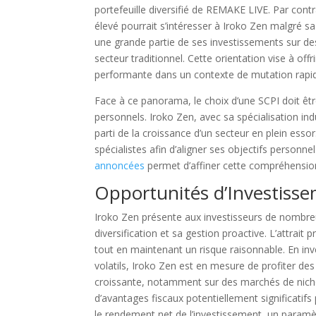
portefeuille diversifié de REMAKE LIVE. Par cont
élevé pourrait s’intéresser à Iroko Zen malgré s
une grande partie de ses investissements sur de
secteur traditionnel. Cette orientation vise à of
performante dans un contexte de mutation rapi
Face à ce panorama, le choix d’une SCPI doit êt
personnels. Iroko Zen, avec sa spécialisation indus
parti de la croissance d’un secteur en plein ess
spécialistes afin d’aligner ses objectifs personne
annoncées
permet d’affiner cette compréhensio
Opportunités d’Investisse
Iroko Zen présente aux investisseurs de nombre
diversification et sa gestion proactive. L’attrait
tout en maintenant un risque raisonnable. En in
volatils, Iroko Zen est en mesure de profiter d
croissante, notamment sur des marchés de nich
d’avantages fiscaux potentiellement significatifs
le rendement net de l’investissement, un paramèt