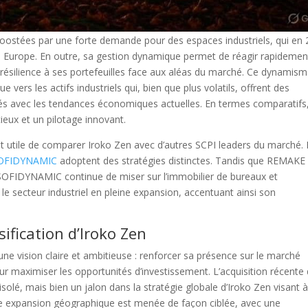
ostées par une forte demande pour des espaces industriels, qui en
n Europe. En outre, sa gestion dynamique permet de réagir rapidemen
résilience à ses portefeuilles face aux aléas du marché. Ce dynamism
 vers les actifs industriels qui, bien que plus volatils, offrent des
nés avec les tendances économiques actuelles. En termes comparatifs
ieux et un pilotage innovant.
st utile de comparer Iroko Zen avec d’autres SCPI leaders du marché. 
OFIDYNAMIC
adoptent des stratégies distinctes. Tandis que REMAKE
 SOFIDYNAMIC continue de miser sur l’immobilier de bureaux et
le secteur industriel en pleine expansion, accentuant ainsi son
sification d’Iroko Zen
une vision claire et ambitieuse : renforcer sa présence sur le marché
ur maximiser les opportunités d’investissement. L’acquisition récente 
isolé, mais bien un jalon dans la stratégie globale d’Iroko Zen visant 
tte expansion géographique est menée de façon ciblée, avec une