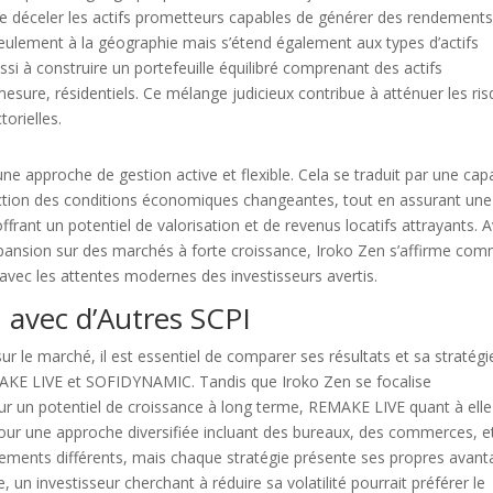
de déceler les actifs prometteurs capables de générer des rendement
s seulement à la géographie mais s’étend également aux types d’actifs
ussi à construire un portefeuille équilibré comprenant des actifs
sure, résidentiels. Ce mélange judicieux contribue à atténuer les ri
orielles.
 une approche de gestion active et flexible. Cela se traduit par une cap
onction des conditions économiques changeantes, tout en assurant une
ffrant un potentiel de valorisation et de revenus locatifs attrayants. 
pansion sur des marchés à forte croissance, Iroko Zen s’affirme co
avec les attentes modernes des investisseurs avertis.
 avec d’Autres SCPI
r le marché, il est essentiel de comparer ses résultats et sa stratégi
MAKE LIVE et SOFIDYNAMIC. Tandis que Iroko Zen se focalise
 sur un potentiel de croissance à long terme, REMAKE LIVE quant à elle
pour une approche diversifiée incluant des bureaux, des commerces, e
ments différents, mais chaque stratégie présente ses propres avan
, un investisseur cherchant à réduire sa volatilité pourrait préférer le