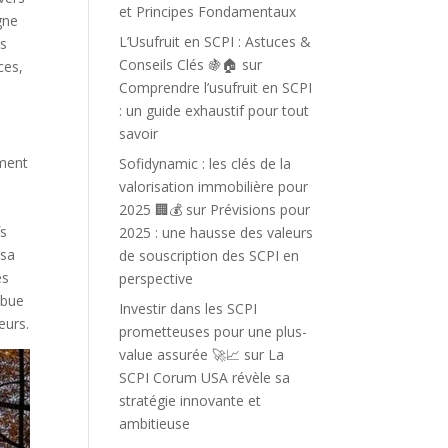
et Principes Fondamentaux
gne
L’Usufruit en SCPI : Astuces &
es
Conseils Clés 🍇🏠
sur
ces,
Comprendre l’usufruit en SCPI
: un guide exhaustif pour tout
savoir
ement
Sofidynamic : les clés de la
valorisation immobilière pour
2025 🏢💰
sur
Prévisions pour
fs
2025 : une hausse des valeurs
 sa
de souscription des SCPI en
es
perspective
ibue
Investir dans les SCPI
eurs.
prometteuses pour une plus-
value assurée 🚀📈
sur
La
SCPI Corum USA révèle sa
stratégie innovante et
ambitieuse