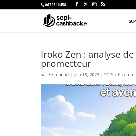
0672516458
SCP
Iroko Zen : analyse d
prometteur
par
Emmanuel
|
Juin 18, 2025
|
SCPI
|
0 comme