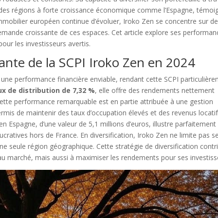
 des régions à forte croissance économique comme l’Espagne, témoi
immobilier européen continue d’évoluer, Iroko Zen se concentre sur d
demande croissante de ces espaces. Cet article explore ses performan
pour les investisseurs avertis.
nte de la SCPI Iroko Zen en 2024
une performance financière enviable, rendant cette SCPI particulièr
ux de distribution de 7,32 %
, elle offre des rendements nettement
ette performance remarquable est en partie attribuée à une gestion
permis de maintenir des taux d’occupation élevés et des revenus locati
l en Espagne, d’une valeur de 5,1 millions d’euros, illustre parfaitement
 lucratives hors de France. En diversification, Iroko Zen ne limite pas s
une seule région géographique. Cette stratégie de diversification contr
au marché, mais aussi à maximiser les rendements pour ses investiss