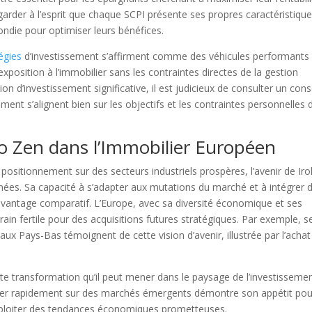
arder à l’esprit que chaque SCPI présente ses propres caractéristiqu
ndie pour optimiser leurs bénéfices.
égies
d’investissement s’affirment comme des véhicules performants
r exposition à l’immobilier sans les contraintes directes de la gestion
 d’investissement significative, il est judicieux de consulter un conse
ement s’alignent bien sur les objectifs et les contraintes personnelles 
ko Zen dans l’Immobilier Européen
positionnement sur des secteurs industriels prospères, l’avenir de Ir
ées. Sa capacité à s’adapter aux mutations du marché et à intégrer 
n avantage comparatif. L’Europe, avec sa diversité économique et ses
rrain fertile pour des acquisitions futures stratégiques. Par exemple, s
 aux Pays-Bas témoignent de cette vision d’avenir, illustrée par l’achat
te transformation qu’il peut mener dans le paysage de l’investisseme
onner rapidement sur des marchés émergents démontre son appétit pou
exploiter des tendances économiques prometteuses.