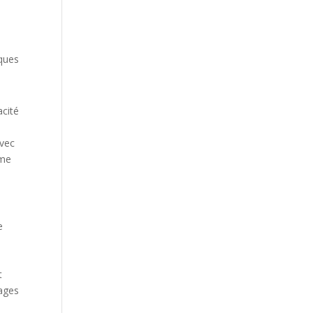
s
sques
acité
Avec
mme
e
t
tages