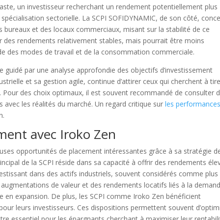
raste, un investisseur recherchant un rendement potentiellement plus
a spécialisation sectorielle. La SCPI SOFIDYNAMIC, de son côté, conc
s bureaux et des locaux commerciaux, misant sur la stabilité de ce
frir des rendements relativement stables, mais pourrait être moins
de des modes de travail et de la consommation commerciale.
re guidé par une analyse approfondie des objectifs d’investissement
trielle et sa gestion agile, continue d’attirer ceux qui cherchent à tir
or. Pour des choix optimaux, il est souvent recommandé de consulter 
ls avec les réalités du marché. Un regard critique sur
les performance
n.
ment avec Iroko Zen
uses opportunités de placement intéressantes grâce à sa stratégie d
 principal de la SCPI réside dans sa capacité à offrir des rendements éle
vestissant dans des actifs industriels, souvent considérés comme plus
es augmentations de valeur et des rendements locatifs liés à la deman
e en expansion. De plus, les SCPI comme Iroko Zen bénéficient
 pour leurs investisseurs. Ces dispositions permettent souvent d’optim
re essentiel pour les épargnants cherchant à maximiser leur rentabili