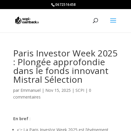
0672516458
Paris Investor Week 2025
: Plongée approfondie
dans le fonds innovant
Mistral Sélection
par
Emmanuel
|
Nov 15, 2025
|
SCPI
|
0
commentaires
En bref
:
👉 La Paris Investor Week 2025 est l’événement