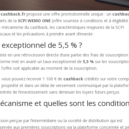
-cashback.fr
propose une offre promotionnelle unique : un
cashba
arts de la
SCPI WEMO ONE
(offre soumise à conditions et à éligibilité
 le mécanisme du cashback, les caractéristiques majeures de la SCPI
caux et les précautions à prendre avant d’investir.
 exceptionnel de 5,5 % ?
ste en une rétrocession directe d’une partie des frais de souscription
eforme met en avant un taux exceptionnel de
5,5 %
sur les souscripti
 l’offre soit applicable au moment de la souscription.
, vous pouvez recevoir 1 100 € de
cashback
crédités sur votre comp
e propriété et dans un délai de versement communiqué par la platefo
trée de l’investissement sans diminuer les loyers futurs perçus.
anisme et quelles sont les conditio
ion perçue par l’intermédiaire ou la société de distribution qui est
 réservée aux premières souscriptions via la plateforme concernée et p