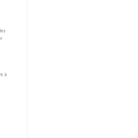
e
les
ou
nt à