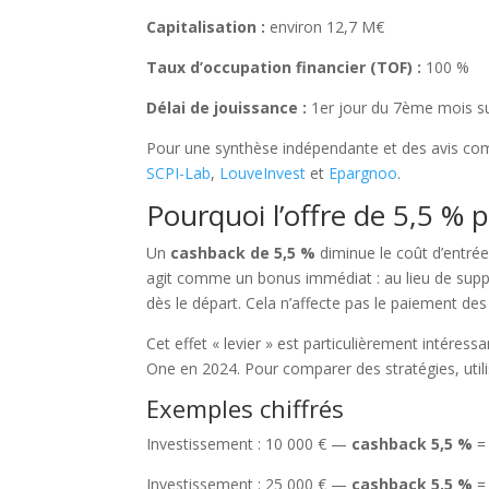
Capitalisation :
environ 12,7 M€
Taux d’occupation financier (TOF) :
100 %
Délai de jouissance :
1er jour du 7ème mois su
Pour une synthèse indépendante et des avis com
SCPI-Lab
,
LouveInvest
et
Epargnoo
.
Pourquoi l’offre de 5,5 %
Un
cashback de 5,5 %
diminue le coût d’entrée 
agit comme un bonus immédiat : au lieu de support
dès le départ. Cela n’affecte pas le paiement des l
Cet effet « levier » est particulièrement intére
One en 2024. Pour comparer des stratégies, utili
Exemples chiffrés
Investissement : 10 000 € —
cashback 5,5 %
=
Investissement : 25 000 € —
cashback 5,5 %
= 