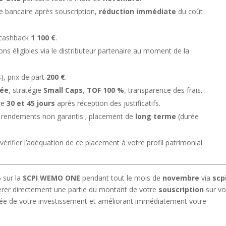
e bancaire après souscription,
réduction immédiate
du coût
cashback
1 100 €
.
ions éligibles via le distributeur partenaire au moment de la
), prix de part
200 €
.
iée
, stratégie
Small Caps
,
TOF 100 %
, transparence des frais.
re
30 et 45 jours
après réception des justificatifs.
, rendements non garantis ; placement de
long terme
(durée
érifier l’adéquation de ce placement à votre profil patrimonial.
%
sur la
SCPI WEMO ONE
pendant tout le mois de
novembre
via
scp
érer directement une partie du montant de votre
souscription
sur vo
ntrée de votre investissement et améliorant immédiatement votre