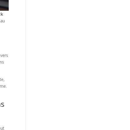
ck
 au
 vers
ons
te,
rme.
ns
eut