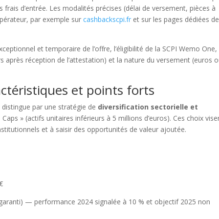
 frais d’entrée. Les modalités précises (délai de versement, pièces à
 l’opérateur, par exemple sur
cashbackscpi.fr
et sur les pages dédiées d
xceptionnel et temporaire de l’offre, l’éligibilité de la SCPI Wemo One, 
s après réception de l’attestation) et la nature du versement (euros 
éristiques et points forts
e distingue par une stratégie de
diversification sectorielle et
aps » (actifs unitaires inférieurs à 5 millions d’euros). Ces choix vise
stitutionnels et à saisir des opportunités de valeur ajoutée.
€
 garanti) — performance 2024 signalée à 10 % et objectif 2025 non