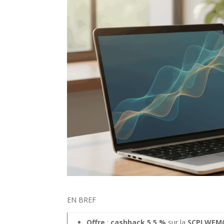
EN BREF
Offre
:
cashback 5,5 %
sur la
SCPI WEM