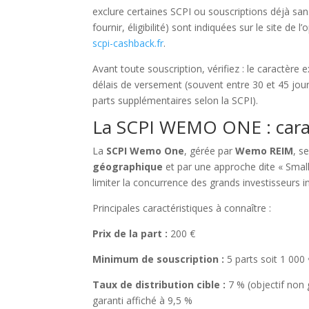
exclure certaines SCPI ou souscriptions déjà sans
fournir, éligibilité) sont indiquées sur le site de
scpi-cashback.fr
.
Avant toute souscription, vérifiez : le caractère e
délais de versement (souvent entre 30 et 45 jour
parts supplémentaires selon la SCPI).
La SCPI WEMO ONE : caract
La
SCPI Wemo One
, gérée par
Wemo REIM
, s
géographique
et par une approche dite « Small C
limiter la concurrence des grands investisseurs in
Principales caractéristiques à connaître :
Prix de la part :
200 €
Minimum de souscription :
5 parts soit 1 000 
Taux de distribution cible :
7 % (objectif non
garanti affiché à 9,5 %