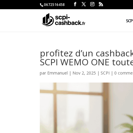
0672516458
SCP
profitez d’un cashback
SCPI WEMO ONE toute 
par
Emmanuel
|
Nov 2, 2025
|
SCPI
|
0 commen