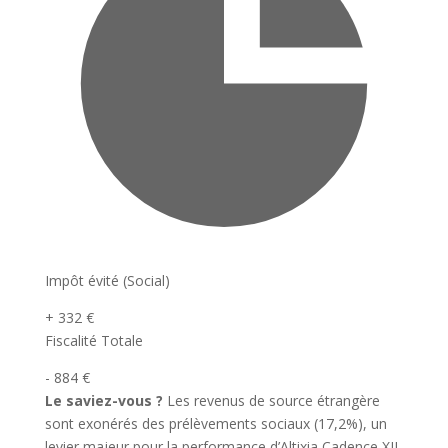
Impôt évité (Social)
+ 332 €
Fiscalité Totale
- 884 €
Le saviez-vous ?
Les revenus de source étrangère
sont exonérés des prélèvements sociaux (17,2%), un
levier majeur pour la performance d’Altixia Cadence XII