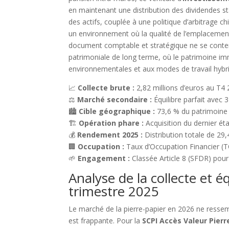
en maintenant une distribution des dividendes st
des actifs, couplée à une politique d’arbitrage c
un environnement où la qualité de l’emplacement
document comptable et stratégique ne se contente 
patrimoniale de long terme, où le patrimoine im
environnementales et aux modes de travail hybr
📈
Collecte brute :
2,82 millions d’euros au T4 
⚖️
Marché secondaire :
Équilibre parfait avec
🏙️
Cible géographique :
73,6 % du patrimoine 
🏗️
Opération phare :
Acquisition du dernier éta
💰
Rendement 2025 :
Distribution totale de 29,
🏢
Occupation :
Taux d’Occupation Financier (T
🌱
Engagement :
Classée Article 8 (SFDR) pour
Analyse de la collecte et 
trimestre 2025
Le marché de la pierre-papier en 2026 ne ressemble
est frappante. Pour la
SCPI Accès Valeur Pierr