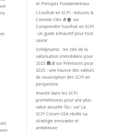
et Principes Fondamentaux
use
L’Usufruit en SCPI : Astuces &
ans
Conseils Clés 🍇🏠
sur
Comprendre l’usufruit en SCPI
: un guide exhaustif pour tout
ces
savoir
Sofidynamic : les clés de la
valorisation immobilière pour
2025 🏢💰
sur
Prévisions pour
2025 : une hausse des valeurs
de souscription des SCPI en
perspective
Investir dans les SCPI
prometteuses pour une plus-
value assurée 🚀📈
sur
La
SCPI Corum USA révèle sa
stratégie innovante et
eurs
ambitieuse
sion