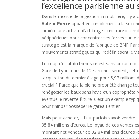
l’excellence parisienne au 
Dans le monde de la gestion immobilière, il y a 
Valeur Pierre
appartient résolument à la secon
lumière une activité d’arbitrage d’une rare intens
périphériques pour concentrer ses forces sur le c
stratégie est la marque de fabrique de BNP Par
mouvements stratégiques qui redéfinissent le vi
Le coup d’éclat du trimestre est sans aucun doute 
Gare de Lyon, dans le 12e arrondissement, cette t
l’acquisition du dernier étage pour 5,97 millions 
crucial ? Parce que la pleine propriété change to
renégocier les baux sans l’avis d’un copropriéta
éventuelle revente future. C’est un exemple typiq
pour finir par posséder le gâteau entier.
Mais pour acheter, il faut parfois savoir vendre.
35,84 millions d’euros. Le joyau de ces ventes e
montant net vendeur de 32,84 millions d’euros (e