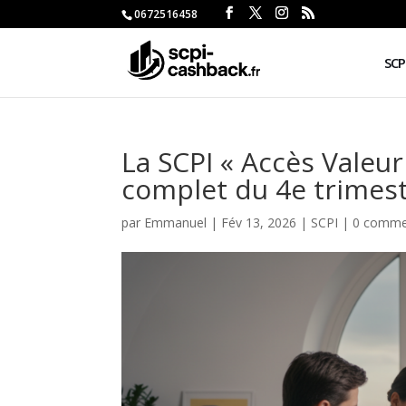
0672516458
SCP
La SCPI « Accès Valeur
complet du 4e trimes
par
Emmanuel
|
Fév 13, 2026
|
SCPI
|
0 comme