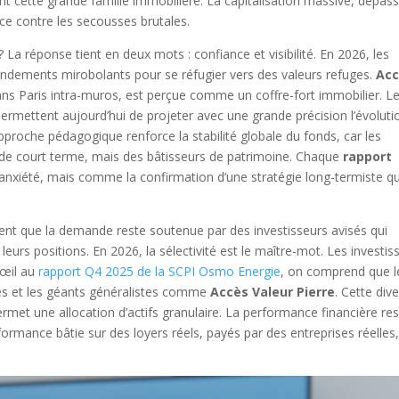
nt cette grande famille immobilière. La capitalisation massive, dépas
rice contre les secousses brutales.
? La réponse tient en deux mots : confiance et visibilité. En 2026, les
endements mirobolants pour se réfugier vers des valeurs refuges.
Ac
dans Paris intra-muros, est perçue comme un coffre-fort immobilier. L
permettent aujourd’hui de projeter avec une grande précision l’évoluti
proche pédagogique renforce la stabilité globale du fonds, car les
 de court terme, mais des bâtisseurs de patrimoine. Chaque
rapport
 anxiété, mais comme la confirmation d’une stratégie long-termiste qu
ent que la demande reste soutenue par des investisseurs avisés qui
leurs positions. En 2026, la sélectivité est le maître-mot. Les investis
 œil au
rapport Q4 2025 de la SCPI Osmo Energie
, on comprend que l
s et les géants généralistes comme
Accès Valeur Pierre
. Cette dive
ermet une allocation d’actifs granulaire. La performance financière res
formance bâtie sur des loyers réels, payés par des entreprises réelles