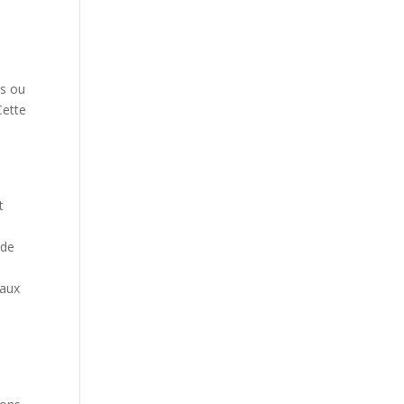
es ou
Cette
t
 de
eaux
n
s