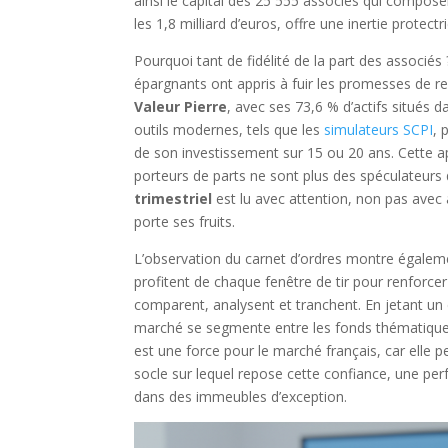
ainsi le capital des 25 555 associés qui compose
les 1,8 milliard d’euros, offre une inertie protect
Pourquoi tant de fidélité de la part des associés 
épargnants ont appris à fuir les promesses de r
Valeur Pierre
, avec ses 73,6 % d’actifs situés 
outils modernes, tels que les
simulateurs SCPI
, 
de son investissement sur 15 ou 20 ans. Cette ap
porteurs de parts ne sont plus des spéculateurs
trimestriel
est lu avec attention, non pas avec
porte ses fruits.
L’observation du carnet d’ordres montre égalem
profitent de chaque fenêtre de tir pour renforcer 
comparent, analysent et tranchent. En jetant un
marché se segmente entre les fonds thématique
est une force pour le marché français, car elle p
socle sur lequel repose cette confiance, une per
dans des immeubles d’exception.