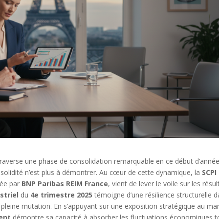
traverse une phase de consolidation remarquable en ce début d’anné
 solidité n’est plus à démontrer. Au cœur de cette dynamique, la
SCPI
otée par
BNP Paribas REIM France
, vient de lever le voile sur les résul
striel
du
4e trimestre 2025
témoigne d’une résilience structurelle 
pleine mutation. En s’appuyant sur une exposition stratégique au ma
ent
démontre sa capacité à absorber les fluctuations économiques t