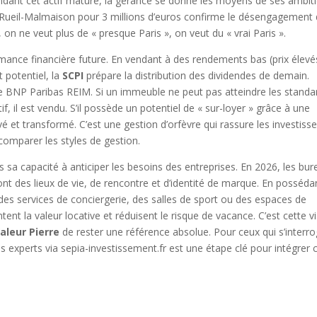
dant cet actif mature, la gérance se donne les moyens de ses ambit
 à Rueil-Malmaison pour 3 millions d’euros confirme le désengagement
n ne veut plus de « presque Paris », on veut du « vrai Paris ».
ormance financière future. En vendant à des rendements bas (prix élevé
t potentiel, la
SCPI
prépare la distribution des dividendes de demain.
e BNP Paribas REIM. Si un immeuble ne peut pas atteindre les standa
 il est vendu. S’il possède un potentiel de « sur-loyer » grâce à une
vé et transformé. C’est une gestion d’orfèvre qui rassure les investiss
omparer les styles de gestion.
s sa capacité à anticiper les besoins des entreprises. En 2026, les bu
ont des lieux de vie, de rencontre et d’identité de marque. En posséda
 des services de conciergerie, des salles de sport ou des espaces de
 la valeur locative et réduisent le risque de vacance. C’est cette v
aleur Pierre
de rester une référence absolue. Pour ceux qui s’interr
es experts via sepia-investissement.fr est une étape clé pour intégrer 