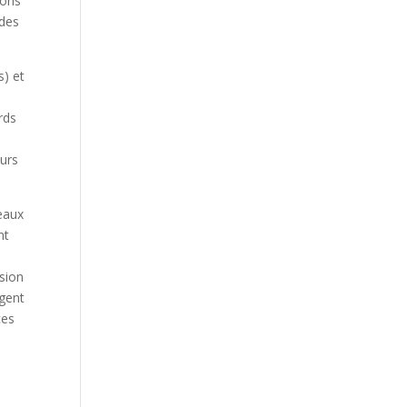
ions
 des
s) et
rds
eurs
reaux
nt
ision
ogent
ces