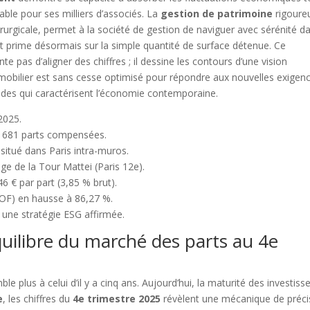
able pour ses milliers d’associés. La
gestion de patrimoine
rigoure
hirurgicale, permet à la société de gestion de naviguer avec sérénité d
 prime désormais sur la simple quantité de surface détenue. Ce
pas d’aligner des chiffres ; il dessine les contours d’une vision
mobilier est sans cesse optimisé pour répondre aux nouvelles exigen
ides qui caractérisent l’économie contemporaine.
2025.
 3 681 parts compensées.
situé dans Paris intra-muros.
ge de la Tour Mattei (Paris 12e).
46 € par part (3,85 % brut).
OF) en hausse à 86,27 %.
 une stratégie ESG affirmée.
équilibre du marché des parts au 4e
 plus à celui d’il y a cinq ans. Aujourd’hui, la maturité des investiss
e
, les chiffres du
4e trimestre 2025
révèlent une mécanique de préci