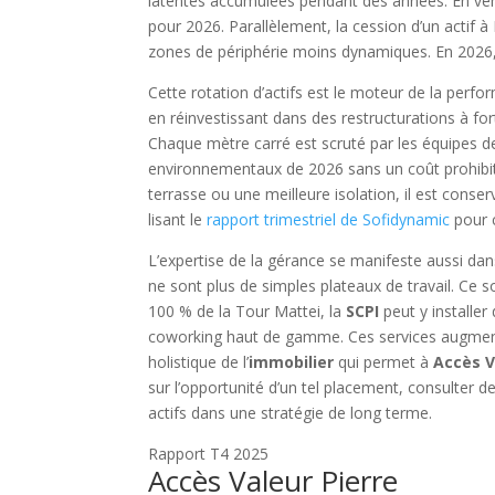
latentes accumulées pendant des années. En ven
pour 2026. Parallèlement, la cession d’un actif
zones de périphérie moins dynamiques. En 2026, o
Cette rotation d’actifs est le moteur de la perf
en réinvestissant dans des restructurations à for
Chaque mètre carré est scruté par les équipes d
environnementaux de 2026 sans un coût prohibitif,
terrasse ou une meilleure isolation, il est conser
lisant le
rapport trimestriel de Sofidynamic
pour c
L’expertise de la gérance se manifeste aussi dan
ne sont plus de simples plateaux de travail. Ce s
100 % de la Tour Mattei, la
SCPI
peut y installer
coworking haut de gamme. Ces services augmentent
holistique de l’
immobilier
qui permet à
Accès V
sur l’opportunité d’un tel placement, consulter d
actifs dans une stratégie de long terme.
Rapport T4 2025
Accès Valeur Pierre