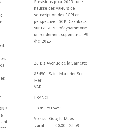
Prévisions pour 2025 : une
s
hausse des valeurs de
souscription des SCPI en
me
perspective - SCPI-Cashback
ne
sur
La SCPI Sofidynamic vise
un rendement supérieur à 7%
it
d’ici 2025
ent.
iers
26 Bis Avenue de la Sarriette
Ces
83430
Saint Mandrier Sur
les
Mer
VAR
s
FRANCE
+33672516458
 BNP
re
Voir sur Google Maps
geant
Lundi
00:00 - 23:59