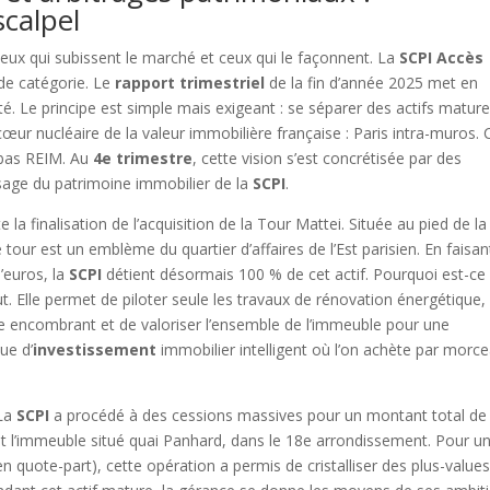
scalpel
ceux qui subissent le marché et ceux qui le façonnent. La
SCPI Accès
de catégorie. Le
rapport trimestriel
de la fin d’année 2025 met en
ité. Le principe est simple mais exigeant : se séparer des actifs matur
œur nucléaire de la valeur immobilière française : Paris intra-muros. 
ibas REIM. Au
4e trimestre
, cette vision s’est concrétisée par des
sage du patrimoine immobilier de la
SCPI
.
la finalisation de l’acquisition de la Tour Mattei. Située au pied de la
our est un emblème du quartier d’affaires de l’Est parisien. En faisan
d’euros, la
SCPI
détient désormais 100 % de cet actif. Pourquoi est-ce
ut. Elle permet de piloter seule les travaux de rénovation énergétique,
ire encombrant et de valoriser l’ensemble de l’immeuble pour une
ue d’
investissement
immobilier intelligent où l’on achète par morc
 La
SCPI
a procédé à des cessions massives pour un montant total de
st l’immeuble situé quai Panhard, dans le 18e arrondissement. Pour u
n quote-part), cette opération a permis de cristalliser des plus-value