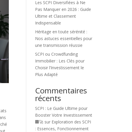
Les SCPI Diversifiées à Ne
Pas Manquer en 2026 : Guide
Ultime et Classement
Indispensable
Héritage en toute sérénité :
Nos astuces essentielles pour
une transmission réussie
SCPI ou Crowdfunding
Immobilier : Les Clés pour
Choisir l’Investissement le
Plus Adapté
Commentaires
récents
e
SCPI : Le Guide Ultime pour
tats
Booster Votre Investissement
dans
🏢🚀
sur
Exploration des SCPI
rché
: Essences, Fonctionnement
out