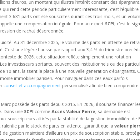
lions d’euros, un montant qui illustre l’intérêt constant des épargnant
e qui rend cette période particulièrement intéressante, c’est l’équilibre
ment 3 681 parts ont été souscrites durant ces trois mois, et un volu
on appelle une compensation intégrale. Pour un expert
SCPI
, c’est le sig
 pression de rachat désordonnée.
 liquidité. Au 31 décembre 2025, le volume des parts en attente de retra
été. C’est une légère hausse par rapport aux 3,4 % du trimestre précéd
 contexte de 2026, cette situation reflète simplement une rotation
. Les investisseurs sortants, souvent des institutionnels ou des particul
 de 10 ans, laissent la place à une nouvelle génération d’épargnants. 
rimoine immobilier parisien. Pour naviguer dans ces eaux parfois
un
conseil et accompagnement
personnalisé afin de bien comprendre 
arc possède des parts depuis 2015. En 2026, il souhaite financer le
nte. Dans une
SCPI
comme
Accès Valeur Pierre
, sa demande est
ux souscripteurs attirés par la stabilité de la gestion immobilière de
 ralentie par le stock de parts en attente, garantit que la
valeur pier
é de gestion maintient d’ailleurs un prix de souscription stable, proté